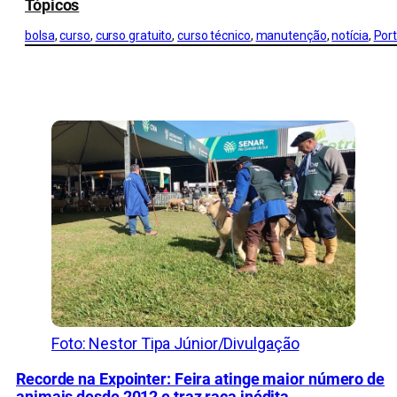
Tópicos
bolsa
, 
curso
, 
curso gratuito
, 
curso técnico
, 
manutenção
, 
notícia
, 
Port
CONFIRA MAIS NOTÍCIAS DO RS
Foto: Nestor Tipa Júnior/Divulgação
Recorde na Expointer: Feira atinge maior número de
animais desde 2012 e traz raça inédita