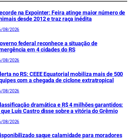
ecorde na Expointer: Feira atinge maior número de
nimais desde 2012 e traz raça inédita
6/08/2026
overno federal reconhece a situação de
mergência em 4 cidades do RS
6/08/2026
lerta no RS: CEEE Equatorial mobiliza mais de 500
quipes com a chegada de ciclone extratropical
6/08/2026
lassificação dramática e R$ 4 milhões garantidos:
 que Luís Castro disse sobre a vitória do Grêmio
6/08/2026
isponibilizado saque calamidade para moradores