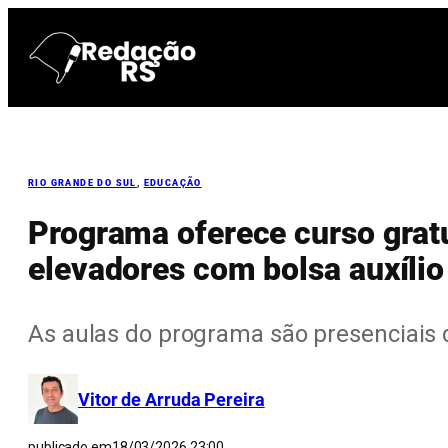
Pular
para
o
conteúdo
RIO GRANDE DO SUL
, 
EDUCAÇÃO
Programa oferece curso grat
elevadores com bolsa auxílio
As aulas do programa são presenciais 
Vitor de Arruda Pereira
publicado em
18/03/2026 23:00