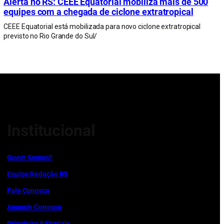
Alerta no RS: CEEE Equatorial mobiliza mais de 500
equipes com a chegada de ciclone extratropical
CEEE Equatorial está mobilizada para novo ciclone extratropical
previsto no Rio Grande do Sul/
Institucional
Quem Somos?
Equipe Redação RS
Fale Conosco
Anuncie Conosco
Princípios Editoriais