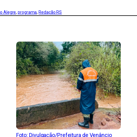
o Alegre
, 
programa
, 
Redação RS
Foto: Divulgação/Prefeitura de Venâncio