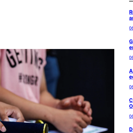
R
a
0
G
e
0
A
e
0
C
O
0
D