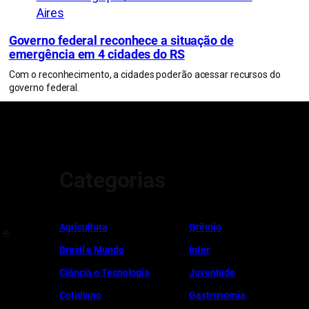
Aires
Governo federal reconhece a situação de
emergência em 4 cidades do RS
Com o reconhecimento, a cidades poderão acessar recursos do
governo federal.
Categorias
Ag
r
icultura
Grêmio
 e
Brasil e Mundo
Inter
Ciência e Tecnologia
Juventude
Cotidiano
Gastronomia