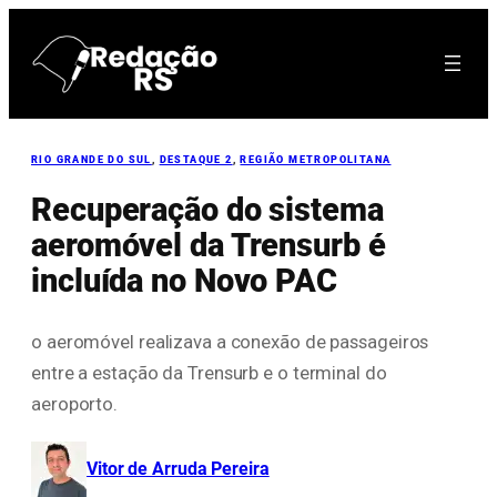
Pular
para
o
conteúdo
RIO GRANDE DO SUL
, 
DESTAQUE 2
, 
REGIÃO METROPOLITANA
Recuperação do sistema
aeromóvel da Trensurb é
incluída no Novo PAC
o aeromóvel realizava a conexão de passageiros
entre a estação da Trensurb e o terminal do
aeroporto.
Vitor de Arruda Pereira