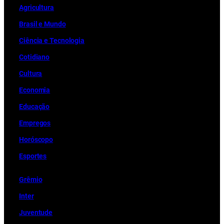
Ag
r
icultura
Brasil e Mundo
Ciência e Tecnologia
Cotidiano
Cultura
Economia
Educação
Empregos
Horóscopo
Esportes
Grêmio
Inter
Juventude