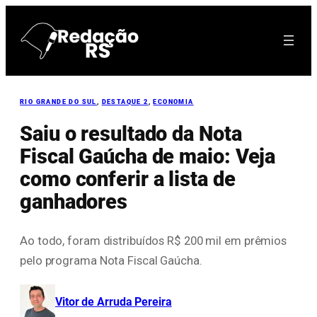
Pular
para
o
conteúdo
RIO GRANDE DO SUL
, 
DESTAQUE 2
, 
ECONOMIA
Saiu o resultado da Nota
Fiscal Gaúcha de maio: Veja
como conferir a lista de
ganhadores
Ao todo, foram distribuídos R$ 200 mil em prêmios
pelo programa Nota Fiscal Gaúcha.
Vitor de Arruda Pereira