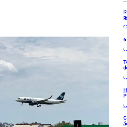
D
p
0
6
0
T
d
0
H
P
0
C
á