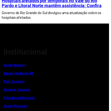
Hospitais afetados por temporais no Vale do Rio
Pardo e Litoral Norte mantêm assistência; Confira
Governo do Rio Grande do Sul divulgou uma atualização sobre os
hospitais afetados.
Institucional
Quem Somos?
Equipe Redação RS
Fale Conosco
Anuncie Conosco
Princípios Editoriais
Quem Financia