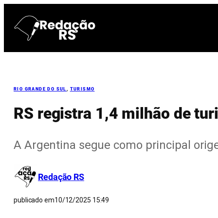
Pular
para
o
conteúdo
RIO GRANDE DO SUL
, 
TURISMO
RS registra 1,4 milhão de tur
A Argentina segue como principal orige
Redação RS
publicado em
10/12/2025 15:49