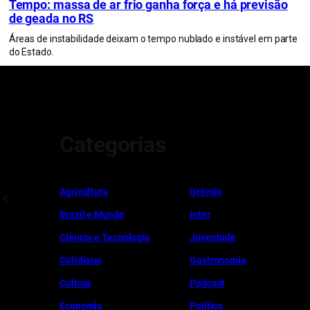
Tempo: massa de ar frio ganha força e há previsão
de geada no RS
Áreas de instabilidade deixam o tempo nublado e instável em parte
do Estado.
Categorias
Ag
r
icultura
Grêmio
 e
Brasil e Mundo
Inter
Ciência e Tecnologia
Juventude
Cotidiano
Gastronomia
Cultura
Podcast
Economia
Política