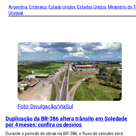
Argentina
, 
Embratur
, 
Estado Unidos
, 
Estados Unidos
, 
Ministério do 
Uruguai
CONFIRA MAIS NOTÍCIAS DO RS
Foto: Divulgação/ViaSul
Duplicação da BR-386 altera trânsito em Soledade
por 4 meses; confira os desvios
Durante o período de obras na BR-386, o fluxo de veículos será