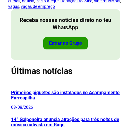
cursos
, 
notícia
, 
Porto Alegre
, 
Redação RS
, 
Sine
, 
sine municipal
, 
vagas
, 
vagas de emprego
Receba nossas notícias direto no teu
WhatsApp
Entrar no Grupo
Últimas notícias
Primeiros piquetes são instalados no Acampamento
Farroupilha
08/08/2026
14ª Galponeira anuncia atrações para três noites de
música nativista em Bagé