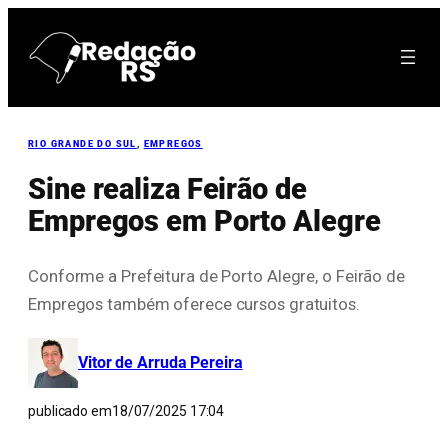
Pular
para
o
conteúdo
RIO GRANDE DO SUL
, 
EMPREGOS
Sine realiza Feirão de
Empregos em Porto Alegre
Conforme a Prefeitura de Porto Alegre, o Feirão de
Empregos também oferece cursos gratuitos.
Vitor de Arruda Pereira
publicado em
18/07/2025 17:04