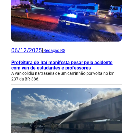
06/12/2025
|
Redação RS
Prefeitura de Iraí manifesta pesar pelo acidente
com van de estudantes e professores
A van colidiu na traseira de um caminhão por volta no km
237 da BR-386.