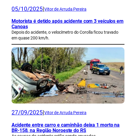
05/10/2025
|
Vitor de Arruda Pereira
Motorista é detido após acidente com 3 veículos em
Canoas
Depois do acidente, o velocímetro do Corolla ficou travado
em quase 200 km/h.
27/09/2025
|
Vitor de Arruda Pereira
Acidente entre carro e caminhão deixa 1 morto na
BR-158, na Região Noroeste do RS
As causas do acidente estão sendo apuradas