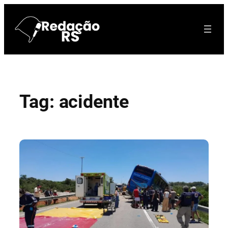
Pular
para
o
conteúdo
Tag:
acidente