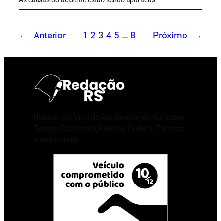
←
Anterior
1
2
3
4
5
…
8
Próximo
→
Últimas notícias do Rio Grande do Sul sobre
Tempo, Economia, Política, Cultura, Turismo
e muito mais