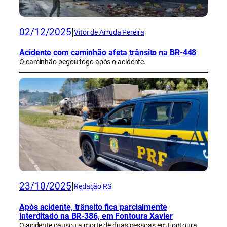
02/12/2025
|
Vitor de Arruda Pereira
Acidente com caminhão afeta trânsito na BR-448
O caminhão pegou fogo após o acidente.
23/10/2025
|
Redação RS
Após acidente, trânsito fica parcialmente
interditado na BR-386, em Fontoura Xavier
O acidente causou a morte de duas pessoas em Fontoura