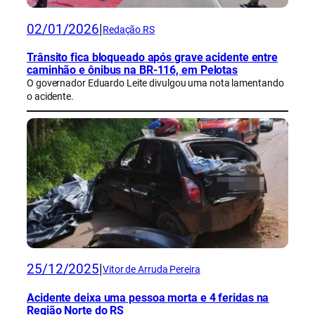
02/01/2026
|
Redação RS
Trânsito fica bloqueado após grave acidente entre
caminhão e ônibus na BR-116, em Pelotas
O governador Eduardo Leite divulgou uma nota lamentando
o acidente.
25/12/2025
|
Vitor de Arruda Pereira
Acidente deixa uma pessoa morta e 4 feridas na
Região Norte do RS