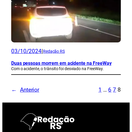
03/10/2024
|
Redação RS
Duas pessoas morrem em acidente na FreeWay
Com o acidente, o trânsito foi desviado na FreeWay.
←
Anterior
1
…
6
7
8