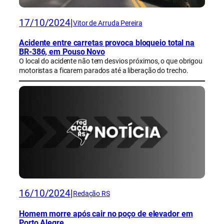
17/10/2024
|
Vitor de Arruda Pereira
Acidente entre carretas provoca bloqueio total na
BR-386, em Pouso Novo
O local do acidente não tem desvios próximos, o que obrigou
motoristas a ficarem parados até a liberação do trecho.
16/10/2024
|
Redação RS
Homem morre após cair no poço de elevador em
Porto Alegre