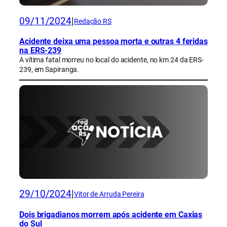
09/11/2024
|
Redação RS
Acidente deixa uma pessoa morta e outras 4 feridas
na ERS-239
A vítima fatal morreu no local do acidente, no km 24 da ERS-
239, em Sapiranga.
29/10/2024
|
Vitor de Arruda Pereira
Dois brigadianos morrem após acidente em Caxias
do Sul