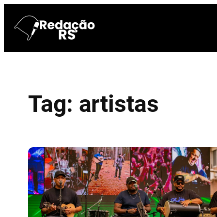
Pular
para
o
conteúdo
Tag:
artistas