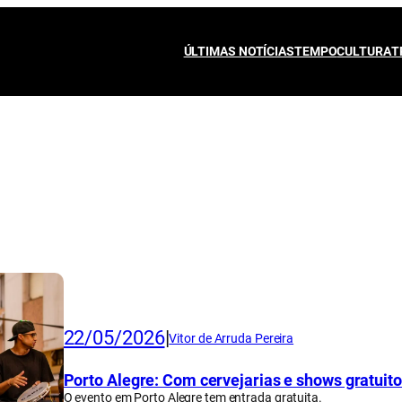
ÚLTIMAS NOTÍCIAS
TEMPO
CULTURA
T
22/05/2026
|
Vitor de Arruda Pereira
Porto Alegre: Com cervejarias e shows gratuit
O evento em Porto Alegre tem entrada gratuita.