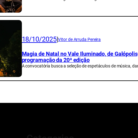
18/10/2025
|
Vitor de Arruda Pereira
Magia de Natal no Vale Iluminado, de Galópolis,
programação da 20ª edição
A convocatória busca a seleção de espetáculos de música, dan