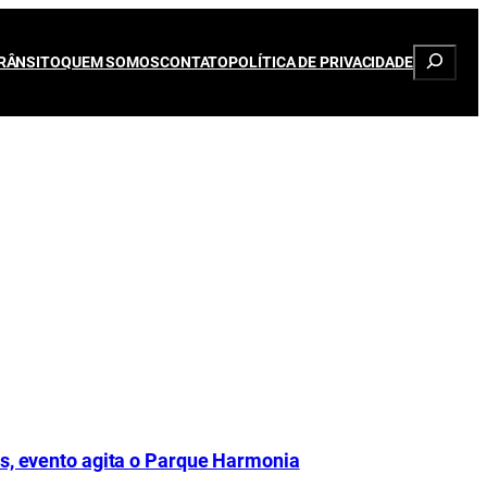
Pesqui
RÂNSITO
QUEM SOMOS
CONTATO
POLÍTICA DE PRIVACIDADE
os, evento agita o Parque Harmonia