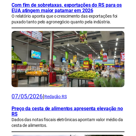
Com fim de sobretaxas, exportações do RS para os
EUA atingem maior patamar em 2026
O relatório aponta que o crescimento das exportações foi
puxado tanto pelo agronegócio quanto pela indústria.
07/05/2026
|
Redação RS
Preço da cesta de alimentos apresenta elevação no
RS
Dados das notas fiscais eletrônicas apontam valor médio da
cesta de alimentos.