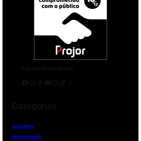
Siga nas Redes Sociais
Facebook
Instagram
Threads
Youtube
WhatsApp
TikTok
X
Categorias
Ag
r
icultura
Brasil e Mundo