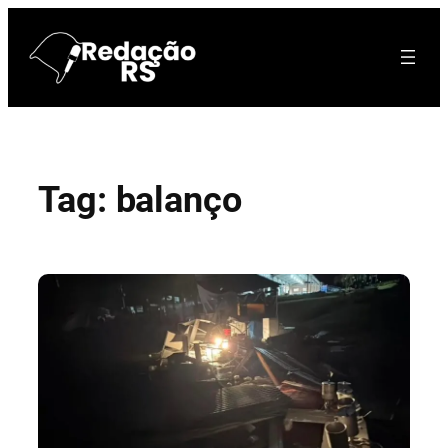
Pular
para
o
conteúdo
Tag:
balanço