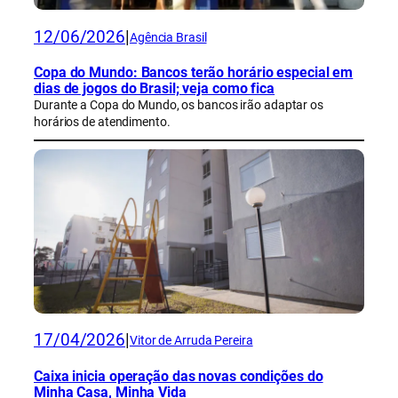
12/06/2026
|
Agência Brasil
Copa do Mundo: Bancos terão horário especial em
dias de jogos do Brasil; veja como fica
Durante a Copa do Mundo, os bancos irão adaptar os
horários de atendimento.
17/04/2026
|
Vitor de Arruda Pereira
Caixa inicia operação das novas condições do
Minha Casa, Minha Vida