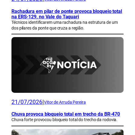
Rachadura em pilar de ponte provoca bloqueio total
na ERS-129, no Vale do Taquari
Técnicos identificarem uma rachadura na estrutura de um
dos pilares da ponte que cruza a região.
21/07/2026
|
Vitor de Arruda Pereira
Chuva provoca bloqueio total em trecho da BR-470
Chuva forte provocou bloqueio total do trecho da rodovia.