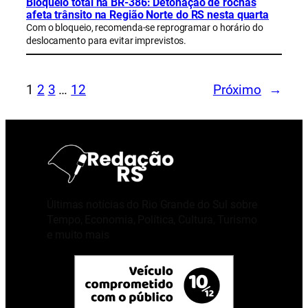
Bloqueio total na BR-386: Detonação de rochas
afeta trânsito na Região Norte do RS nesta quarta
Com o bloqueio, recomenda-se reprogramar o horário do
deslocamento para evitar imprevistos.
1
2
3
…
12
Próximo
→
Últimas notícias do Rio Grande do Sul sobre
Tempo, Economia, Política, Cultura, Turismo
e muito mais