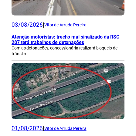
03/08/2026
|
Vitor de Arruda Pereira
Atenção motoristas: trecho mal sinalizado da RSC-
287 terá trabalhos de detonações
Com as detonações, concessionária realizará bloqueio de
trânsito.
01/08/2026
|
Vitor de Arruda Pereira