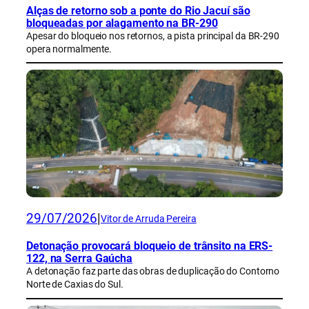
Alças de retorno sob a ponte do Rio Jacuí são
bloqueadas por alagamento na BR-290
Apesar do bloqueio nos retornos, a pista principal da BR-290
opera normalmente.
29/07/2026
|
Vitor de Arruda Pereira
Detonação provocará bloqueio de trânsito na ERS-
122, na Serra Gaúcha
A detonação faz parte das obras de duplicação do Contorno
Norte de Caxias do Sul.