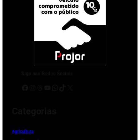
Siga nas Redes Sociais
Facebook
Instagram
Threads
Youtube
WhatsApp
TikTok
X
Categorias
Ag
r
icultura