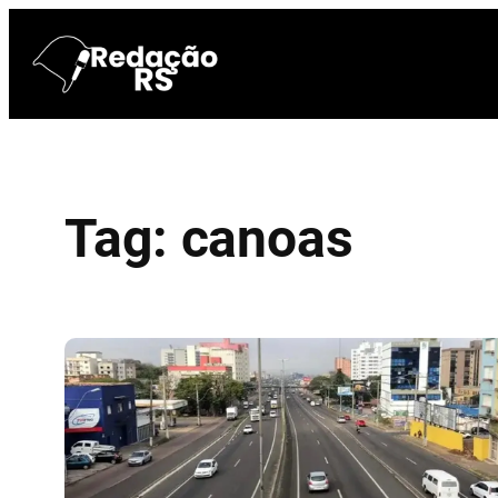
Pular
para
o
conteúdo
Tag:
canoas