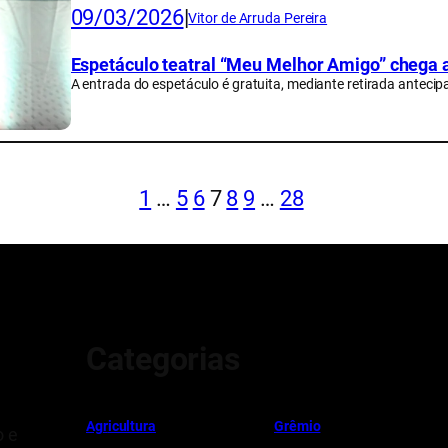
09/03/2026
|
Vitor de Arruda Pereira
Espetáculo teatral “Meu Melhor Amigo” chega 
A entrada do espetáculo é gratuita, mediante retirada antecip
1
…
5
6
7
8
9
…
28
Categorias
Ag
r
icultura
Grêmio
o e