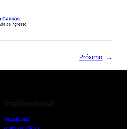
a Canoas
ada de ingresso.
Próximo
→
Institucional
Quem Somos?
Equipe Redação RS