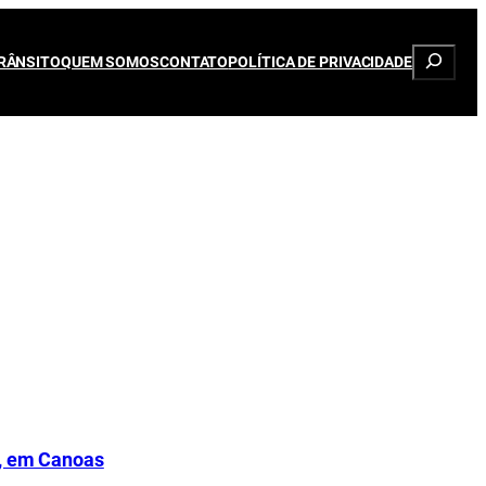
Pesqui
RÂNSITO
QUEM SOMOS
CONTATO
POLÍTICA DE PRIVACIDADE
6, em Canoas