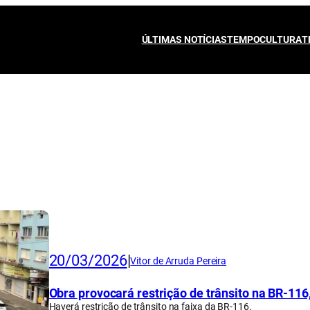
ÚLTIMAS NOTÍCIAS
TEMPO
CULTURA
T
20/03/2026
|
Vitor de Arruda Pereira
Obra provocará restrição de trânsito na BR-11
Haverá restrição de trânsito na faixa da BR-116.