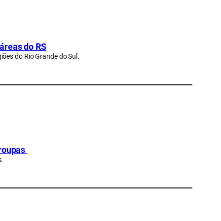
 áreas do RS
iões do Rio Grande do Sul.
 roupas
s.