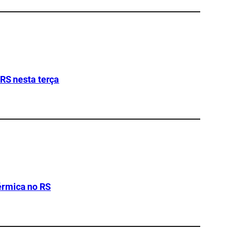
 RS nesta terça
érmica no RS