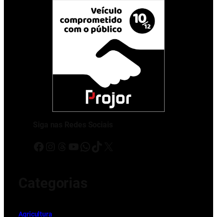
Siga nas Redes Sociais
Facebook
Instagram
Threads
Youtube
WhatsApp
TikTok
X
Categorias
Ag
r
icultura