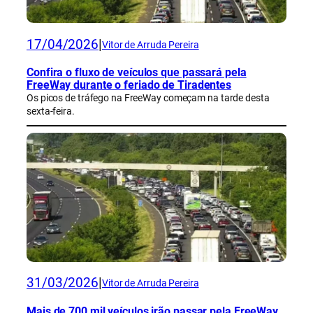
17/04/2026
|
Vitor de Arruda Pereira
Confira o fluxo de veículos que passará pela
FreeWay durante o feriado de Tiradentes
Os picos de tráfego na FreeWay começam na tarde desta
sexta-feira.
31/03/2026
|
Vitor de Arruda Pereira
Mais de 700 mil veículos irão passar pela FreeWay