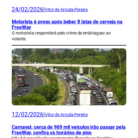
24/02/2026
|
Vitor de Arruda Pereira
Motorista é preso após beber 8 latas de cerveja na
FreeWay
O motorista responderá pelo crime de embriaguez ao
volante.
12/02/2026
|
Vitor de Arruda Pereira
Carnaval: cerca de 969 mil veículos irão passar pela
FreeWay, confira os horários de pico