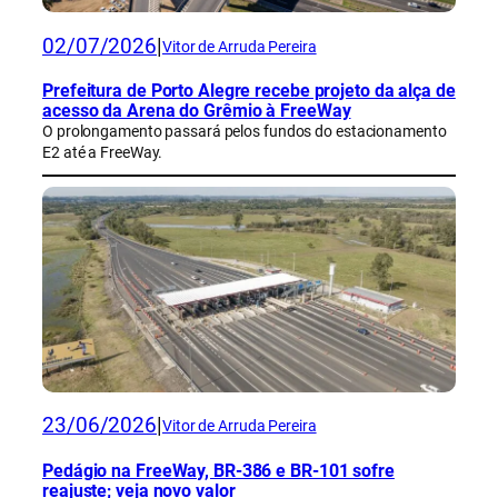
02/07/2026
|
Vitor de Arruda Pereira
Prefeitura de Porto Alegre recebe projeto da alça de
acesso da Arena do Grêmio à FreeWay
O prolongamento passará pelos fundos do estacionamento
E2 até a FreeWay.
23/06/2026
|
Vitor de Arruda Pereira
Pedágio na FreeWay, BR-386 e BR-101 sofre
reajuste; veja novo valor