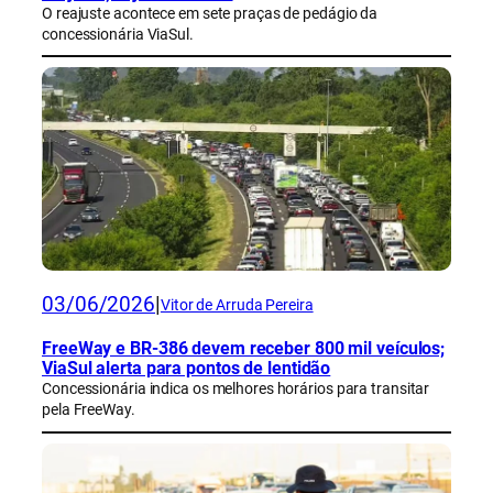
O reajuste acontece em sete praças de pedágio da
concessionária ViaSul.
03/06/2026
|
Vitor de Arruda Pereira
FreeWay e BR-386 devem receber 800 mil veículos;
ViaSul alerta para pontos de lentidão
Concessionária indica os melhores horários para transitar
pela FreeWay.