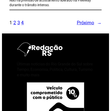
Não há previsão de acostamento liberado na FreeWay
durante o trânsito intenso.
1
2
3
4
Próximo
→
Últimas notícias do Rio Grande do Sul sobre
Tempo, Economia, Política, Cultura, Turismo
e muito mais