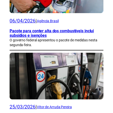
06/04/2026
|
Agência Brasil
Pacote para conter alta dos combustíveis inclui
subsídios e isenções
O governo federal apresentou o pacote de medidas nesta
segunda-feira.
25/03/2026
|
Vitor de Arruda Pereira