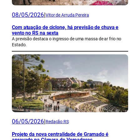
08/05/2026
|
Vitor de Arruda Pereira
Com atuação de ciclone, há previsão de chuva e
vento no RS na sexta
A previsão destaca o ingresso de uma massa de ar frio no
Estado.
06/05/2026
|
Redação RS
Projeto da nova centralidade de Gramado é
aprovado na Câmara de Vereadores