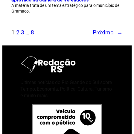
A matéria trata de um tema estratégico para o município de
Gramado.
1
2
3
…
8
Próximo
→
Últimas notícias do Rio Grande do Sul sobre
Tempo, Economia, Política, Cultura, Turismo
e muito mais