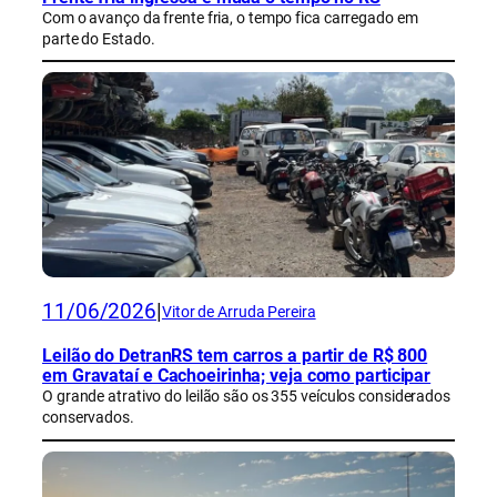
Com o avanço da frente fria, o tempo fica carregado em
parte do Estado.
11/06/2026
|
Vitor de Arruda Pereira
Leilão do DetranRS tem carros a partir de R$ 800
em Gravataí e Cachoeirinha; veja como participar
O grande atrativo do leilão são os 355 veículos considerados
conservados.