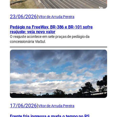
23/06/2026
|
Vitor de Arruda Pereira
Pedágio na FreeWay, BR-386 e BR-101 sofre
reajuste; veja novo valor
O reajuste acontece em sete praças de pedágio da
concessionária ViaSul.
17/06/2026
|
Vitor de Arruda Pereira
Frente fria ingressa e muda o tempo no RS