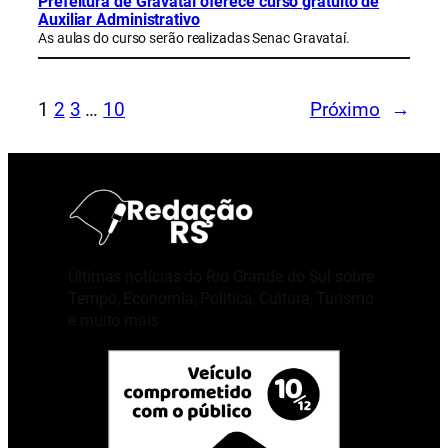
Prefeitura de Gravataí oferece curso gratuito de
Auxiliar Administrativo
As aulas do curso serão realizadas Senac Gravataí.
1
2
3
…
10
Próximo
→
Últimas notícias do Rio Grande do Sul sobre
Tempo, Economia, Política, Cultura, Turismo
e muito mais