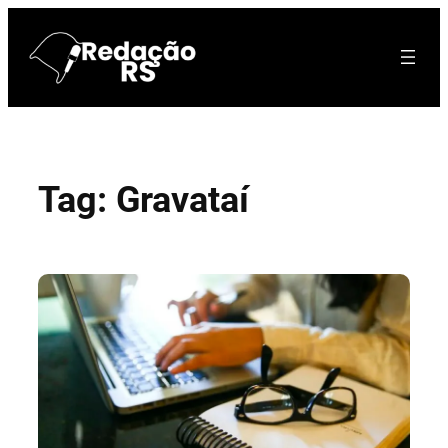
Pular
para
o
conteúdo
Tag:
Gravataí