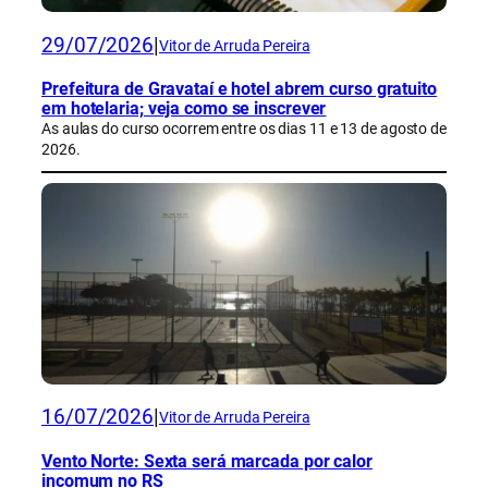
29/07/2026
|
Vitor de Arruda Pereira
Prefeitura de Gravataí e hotel abrem curso gratuito
em hotelaria; veja como se inscrever
As aulas do curso ocorrem entre os dias 11 e 13 de agosto de
2026.
16/07/2026
|
Vitor de Arruda Pereira
Vento Norte: Sexta será marcada por calor
incomum no RS