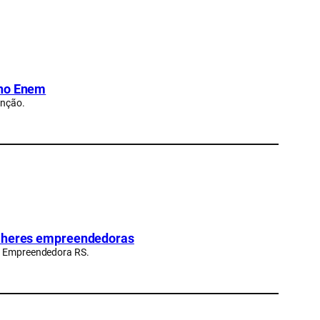
 no Enem
enção.
ulheres empreendedoras
er Empreendedora RS.