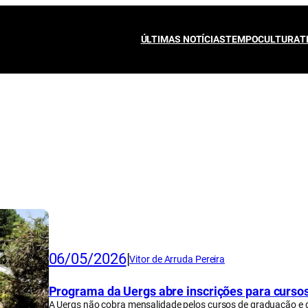
ÚLTIMAS NOTÍCIAS
TEMPO
CULTURA
T
06/05/2026
|
Vitor de Arruda Pereira
Programa da Uergs abre inscrições para cursos
A Uergs não cobra mensalidade pelos cursos de graduação e