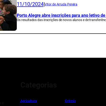
11/10/2024
|
Vitor de Arruda Pereira
Porto Alegre abre inscrições para ano letivo d
Os resultados das inscrições de novos alunos e de transferê
Categorias
Ag
r
icultura
Grêmio
o e