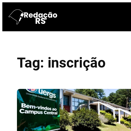
Pular
para
o
conteúdo
Tag:
inscrição