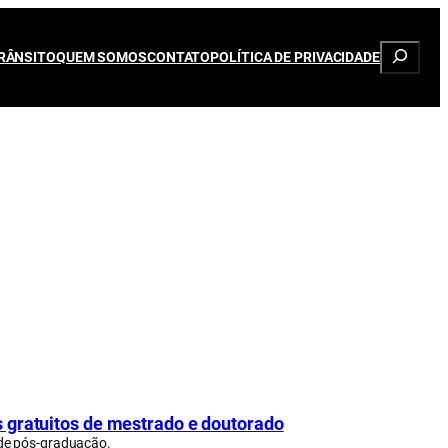
Pesqui
RÂNSITO
QUEM SOMOS
CONTATO
POLÍTICA DE PRIVACIDADE
 gratuitos de mestrado e doutorado
 de pós-graduação.