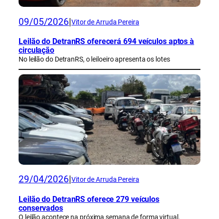
09/05/2026
|
Vitor de Arruda Pereira
Leilão do DetranRS oferecerá 694 veículos aptos à
circulação
No leilão do DetranRS, o leiloeiro apresenta os lotes
29/04/2026
|
Vitor de Arruda Pereira
Leilão do DetranRS oferece 279 veículos
conservados
O leilão acontece na próxima semana de forma virtual.