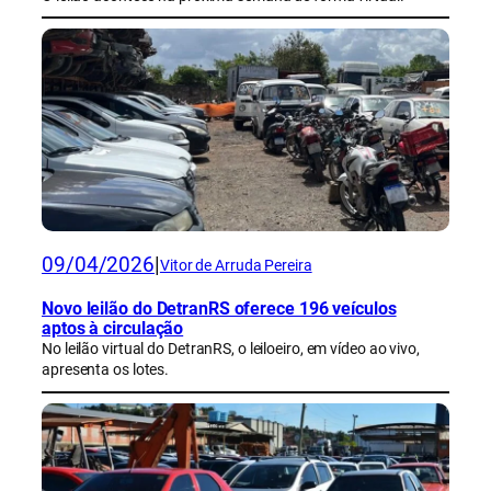
09/04/2026
|
Vitor de Arruda Pereira
Novo leilão do DetranRS oferece 196 veículos
aptos à circulação
No leilão virtual do DetranRS, o leiloeiro, em vídeo ao vivo,
apresenta os lotes.