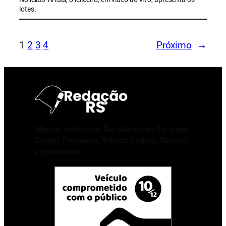
lotes.
1
2
3
4
Próximo
→
Últimas notícias do Rio Grande do Sul sobre
Tempo, Economia, Política, Cultura, Turismo
e muito mais