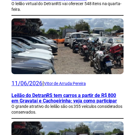
O leilão virtual do DetranRS vai oferecer 548 itens na quarta-
feira.
11/06/2026
|
Vitor de Arruda Pereira
Leilão do DetranRS tem carros a partir de R$ 800
em Gravataí e Cachoeirinha; veja como participar
O grande atrativo do leilão são os 355 veículos considerados
conservados.