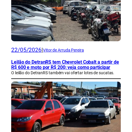
22/05/2026
|
Vitor de Arruda Pereira
Leilão do DetranRS tem Chevrolet Cobalt a partir de
R$ 600 e moto por R$ 200; veja como participar
O leilão do DetranRS também vai ofertar lotes de sucatas.