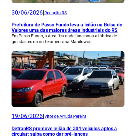
30/06/2026
|
Redação RS
Prefeitura de Passo Fundo leva a leilão na Bolsa de
Valores uma das maiores áreas industriais do RS
Em Passo Fundo, a área fica onde funcionou a fábrica de
guindastes da norte-americana Manitowoc.
19/06/2026
|
Vitor de Arruda Pereira
DetranRS promove leilão de 304 veículos aptos a
circular; saiba como dar pré-lances