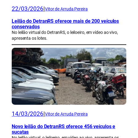
22/03/2026
|
Vitor de Arruda Pereira
Leilão do DetranRS oferece mais de 200 veículos
conservados
No leilão virtual do DetranRS, o leiloeiro, em vídeo ao vivo,
apresenta os lotes.
14/03/2026
|
Vitor de Arruda Pereira
Novo leilão do DetranRS oferece 456 veículos e
sucatas
No leilão virtual, o leiloeiro, em vídeo ao vivo, apresenta os