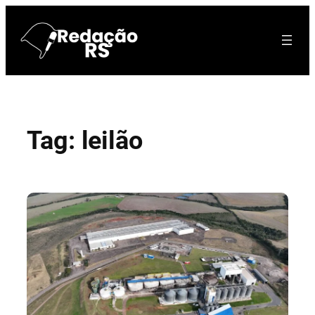
Pular
para
o
conteúdo
Tag:
leilão