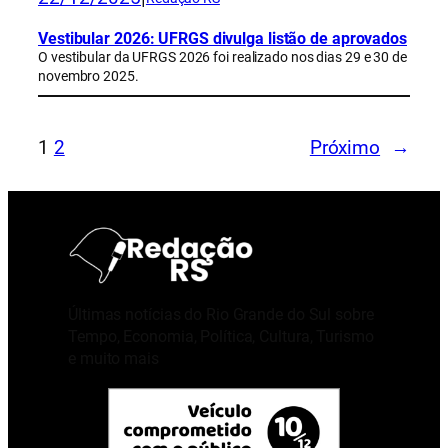
Vestibular 2026: UFRGS divulga listão de aprovados
O vestibular da UFRGS 2026 foi realizado nos dias 29 e 30 de
novembro 2025.
1
2
Próximo
→
Últimas notícias do Rio Grande do Sul sobre
Tempo, Economia, Política, Cultura, Turismo
e muito mais