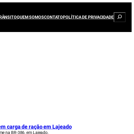
Pesqui
RÂNSITO
QUEM SOMOS
CONTATO
POLÍTICA DE PRIVACIDADE
em carga de ração em Lajeado
ime na BR-386, em Lajeado.