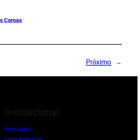
ês Coroas
Próximo
→
Institucional
Quem Somos?
Equipe Redação RS