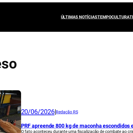
ÚLTIMAS NOTÍCIAS
TEMPO
CULTURA
T
eso
20/06/2026
|
Redação RS
PRF apreende 800 kg de maconha escondidos 
O fato aconteceu durante uma fiscalização de combate ao cr