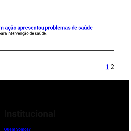
m ação apresentou problemas de saúde
ara intervenção de saúde.
1
2
Institucional
Quem Somos?