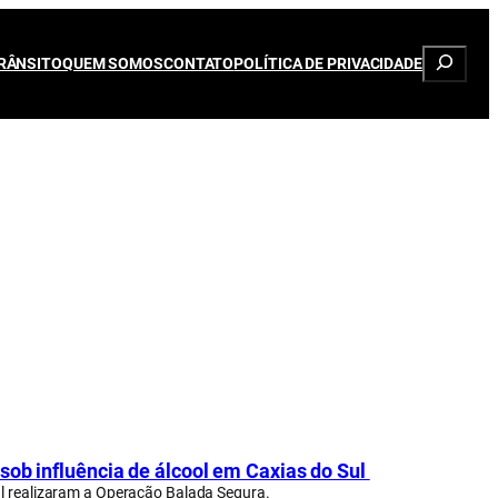
Pesqui
RÂNSITO
QUEM SOMOS
CONTATO
POLÍTICA DE PRIVACIDADE
sob influência de álcool em Caxias do Sul
ul realizaram a Operação Balada Segura.