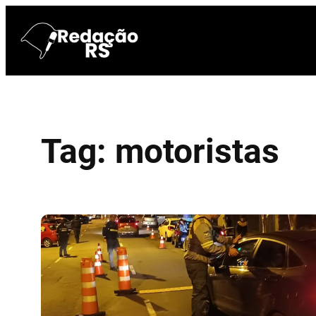
Pular
para
o
conteúdo
Tag:
motoristas