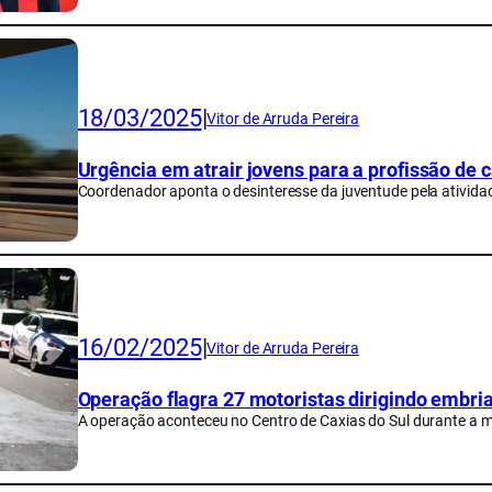
18/03/2025
|
Vitor de Arruda Pereira
Urgência em atrair jovens para a profissão de
Coordenador aponta o desinteresse da juventude pela ativida
16/02/2025
|
Vitor de Arruda Pereira
Operação flagra 27 motoristas dirigindo embr
A operação aconteceu no Centro de Caxias do Sul durante a