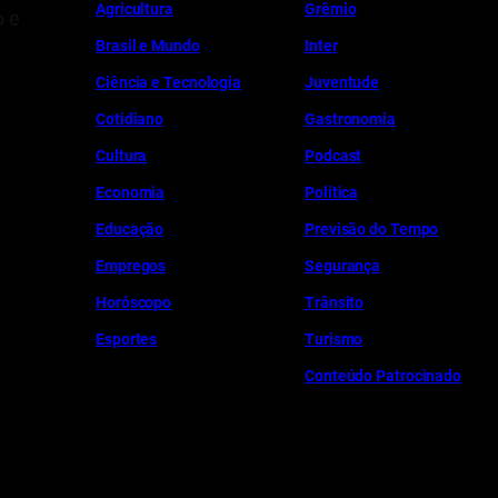
Ag
r
icultura
Grêmio
o e
Brasil e Mundo
Inter
Ciência e Tecnologia
Juventude
Cotidiano
Gastronomia
Cultura
Podcast
Economia
Política
Educação
Previsão do Tempo
Empregos
Segurança
Horóscopo
Trânsito
Esportes
Turismo
Conteúdo Patrocinado