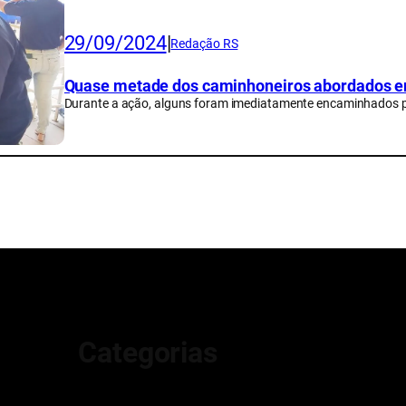
29/09/2024
|
Redação RS
Quase metade dos caminhoneiros abordados e
Durante a ação, alguns foram imediatamente encaminhados p
Categorias