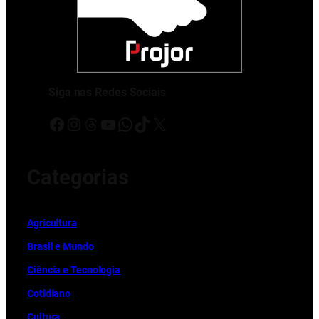
Siga nas Redes Sociais
Facebook
Instagram
Threads
Youtube
WhatsApp
TikTok
X
Categorias
Ag
r
icultura
Brasil e Mundo
Ciência e Tecnologia
Cotidiano
Cultura