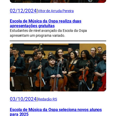
02/12/2024
|
Vitor de Arruda Pereira
Escola de Música da Ospa realiza duas
apresentações gratuitas
Estudantes de nível avançado da Escola da Ospa
apresentam um programa variado.
03/10/2024
|
Redação RS
Escola de Música da Ospa seleciona novos alunos
para 2025