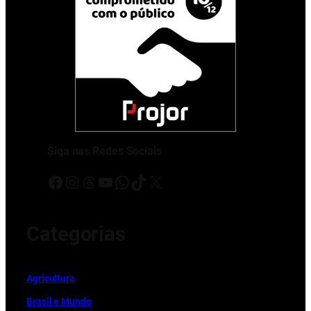
Siga nas Redes Sociais
Facebook
Instagram
Threads
Youtube
WhatsApp
TikTok
X
Categorias
Ag
r
icultura
Brasil e Mundo