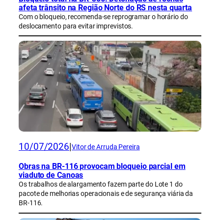
afeta trânsito na Região Norte do RS nesta quarta
Com o bloqueio, recomenda-se reprogramar o horário do
deslocamento para evitar imprevistos.
10/07/2026
|
Vitor de Arruda Pereira
Obras na BR-116 provocam bloqueio parcial em
viaduto de Canoas
Os trabalhos de alargamento fazem parte do Lote 1 do
pacote de melhorias operacionais e de segurança viária da
BR-116.