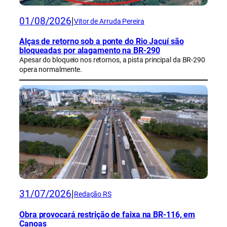
01/08/2026
|
Vitor de Arruda Pereira
Alças de retorno sob a ponte do Rio Jacuí são
bloqueadas por alagamento na BR-290
Apesar do bloqueio nos retornos, a pista principal da BR-290
opera normalmente.
31/07/2026
|
Redação RS
Obra provocará restrição de faixa na BR-116, em
Canoas