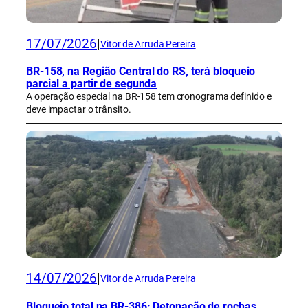
17/07/2026
|
Vitor de Arruda Pereira
BR-158, na Região Central do RS, terá bloqueio
parcial a partir de segunda
A operação especial na BR-158 tem cronograma definido e
deve impactar o trânsito.
14/07/2026
|
Vitor de Arruda Pereira
Bloqueio total na BR-386: Detonação de rochas