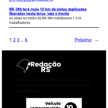
BR-386 terá mais 10 km de pistas duplicadas
liberadas nesta terça; veja o trecho
As obras no trecho da BR-386 mobilizaram 1.216
trabalhadores.
1
2
3
…
6
Próximo
→
Últimas notícias do Rio Grande do Sul sobre
Tempo, Economia, Política, Cultura, Turismo
e muito mais