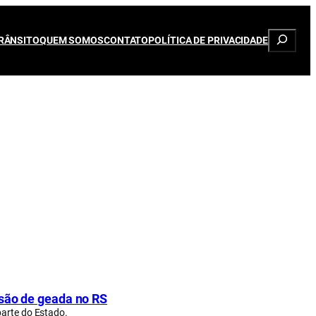
Pesqui
RÂNSITO
QUEM SOMOS
CONTATO
POLÍTICA DE PRIVACIDADE
isão de geada no RS
parte do Estado.