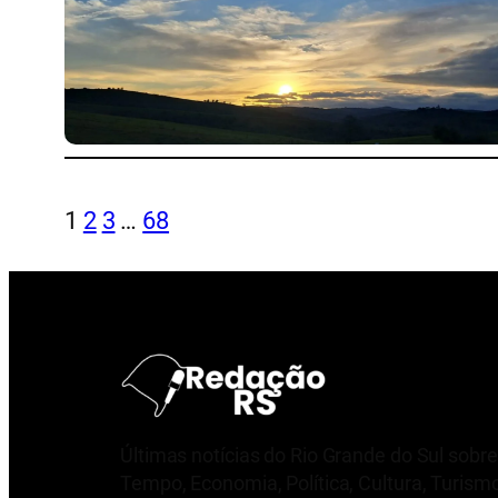
1
2
3
…
68
Últimas notícias do Rio Grande do Sul sobre
Tempo, Economia, Política, Cultura, Turism