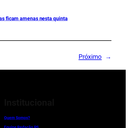
as ficam amenas nesta quinta
Próximo
→
Institucional
Quem Somos?
Equipe Redação RS