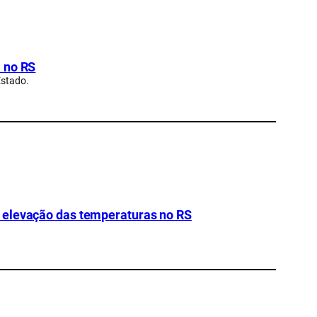
a no RS
Estado.
 elevação das temperaturas no RS