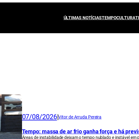
ÚLTIMAS NOTÍCIAS
TEMPO
CULTURA
T
07/08/2026
|
Vitor de Arruda Pereira
Tempo: massa de ar frio ganha força e há prev
Áreas de instabilidade deixam o tempo nublado e instável em 