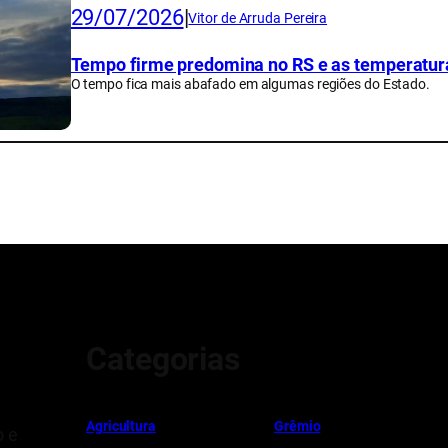
29/07/2026
|
Vitor de Arruda Pereira
Tempo firme predomina no RS e as temperatur
O tempo fica mais abafado em algumas regiões do Estado.
Categorias
Ag
r
icultura
Grêmio
o e