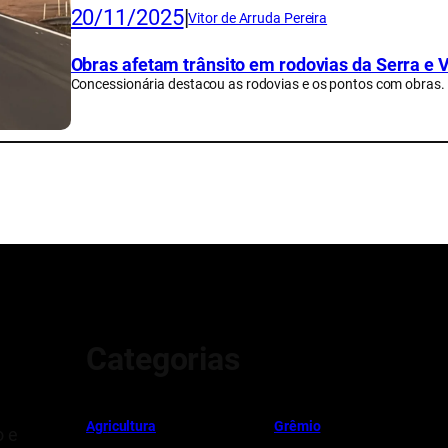
20/11/2025
|
Vitor de Arruda Pereira
Obras afetam trânsito em rodovias da Serra e V
Concessionária destacou as rodovias e os pontos com obras.
Categorias
Ag
r
icultura
Grêmio
o e