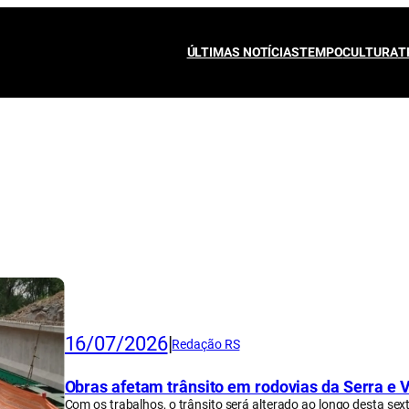
ÚLTIMAS NOTÍCIAS
TEMPO
CULTURA
T
16/07/2026
|
Redação RS
Obras afetam trânsito em rodovias da Serra e Va
Com os trabalhos, o trânsito será alterado ao longo desta sex