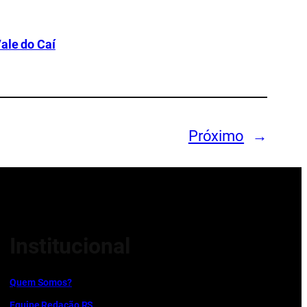
ale do Caí
Próximo
→
Institucional
Quem Somos?
Equipe Redação RS