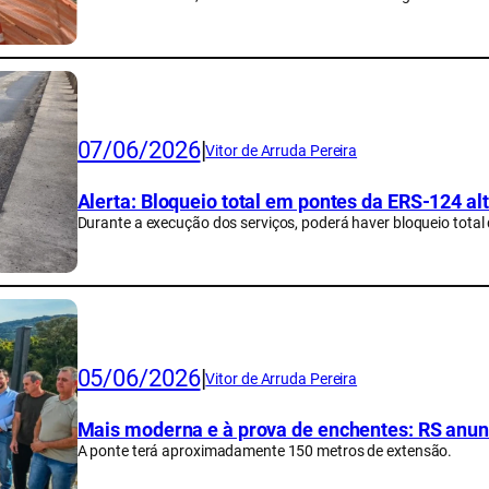
07/06/2026
|
Vitor de Arruda Pereira
Alerta: Bloqueio total em pontes da ERS-124 alt
Durante a execução dos serviços, poderá haver bloqueio total 
05/06/2026
|
Vitor de Arruda Pereira
Mais moderna e à prova de enchentes: RS anunc
A ponte terá aproximadamente 150 metros de extensão.