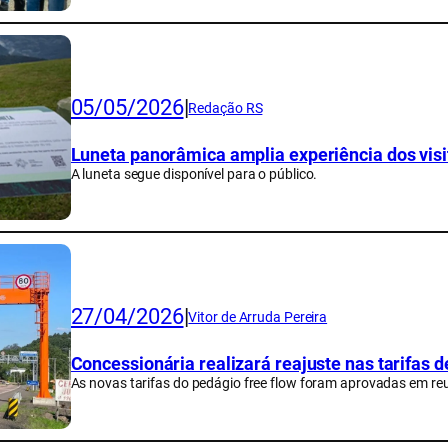
05/05/2026
|
Redação RS
Luneta panorâmica amplia experiência dos visi
A luneta segue disponível para o público.
27/04/2026
|
Vitor de Arruda Pereira
Concessionária realizará reajuste nas tarifas d
As novas tarifas do pedágio free flow foram aprovadas em reu