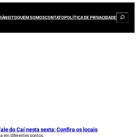
Pesqui
RÂNSITO
QUEM SOMOS
CONTATO
POLÍTICA DE PRIVACIDADE
le do Caí nesta sexta; Confira os locais
ta em diferentes pontos.