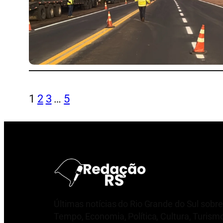
1
2
3
…
5
Últimas notícias do Rio Grande do Sul sobre
Tempo, Economia, Política, Cultura, Turism