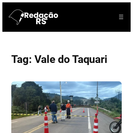
Pular
para
o
conteúdo
Tag:
Vale do Taquari