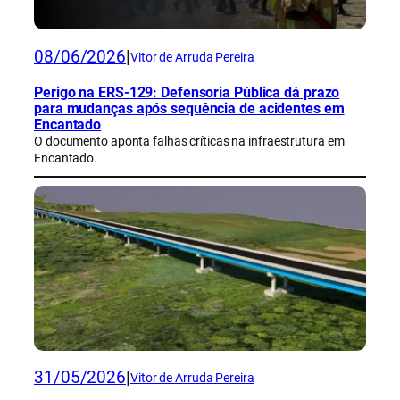
08/06/2026
|
Vitor de Arruda Pereira
Perigo na ERS-129: Defensoria Pública dá prazo
para mudanças após sequência de acidentes em
Encantado
O documento aponta falhas críticas na infraestrutura em
Encantado.
31/05/2026
|
Vitor de Arruda Pereira