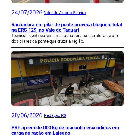
24/07/2026
|
Vitor de Arruda Pereira
Rachadura em pilar de ponte provoca bloqueio total
na ERS-129, no Vale do Taquari
Técnicos identificarem uma rachadura na estrutura de um
dos pilares da ponte que cruza a região.
20/06/2026
|
Redação RS
PRF apreende 800 kg de maconha escondidos em
carga de ração em Lajeado