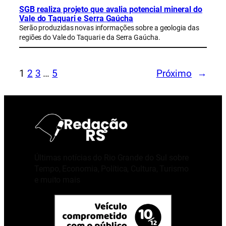
SGB realiza projeto que avalia potencial mineral do
Vale do Taquari e Serra Gaúcha
Serão produzidas novas informações sobre a geologia das
regiões do Vale do Taquari e da Serra Gaúcha.
1
2
3
…
5
Próximo
→
Últimas notícias do Rio Grande do Sul sobre
Tempo, Economia, Política, Cultura, Turismo
e muito mais