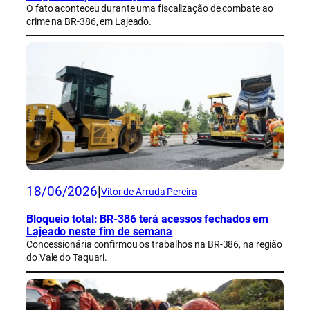
O fato aconteceu durante uma fiscalização de combate ao
crime na BR-386, em Lajeado.
18/06/2026
|
Vitor de Arruda Pereira
Bloqueio total: BR-386 terá acessos fechados em
Lajeado neste fim de semana
Concessionária confirmou os trabalhos na BR-386, na região
do Vale do Taquari.