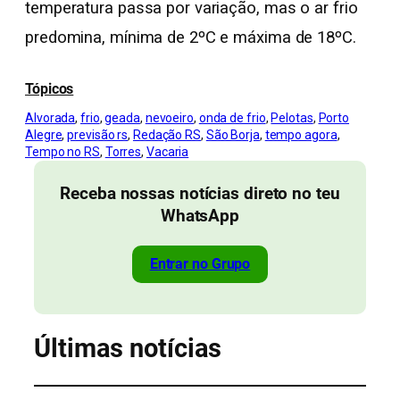
temperatura passa por variação, mas o ar frio
predomina, mínima de 2ºC e máxima de 18ºC.
Tópicos
Alvorada
, 
frio
, 
geada
, 
nevoeiro
, 
onda de frio
, 
Pelotas
, 
Porto
Alegre
, 
previsão rs
, 
Redação RS
, 
São Borja
, 
tempo agora
, 
Tempo no RS
, 
Torres
, 
Vacaria
Receba nossas notícias direto no teu
WhatsApp
Entrar no Grupo
Últimas notícias