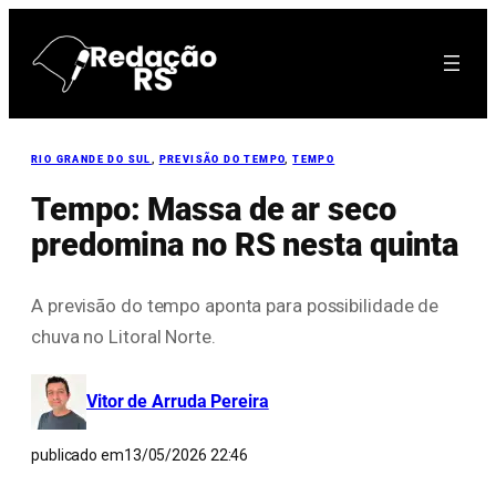
Pular
para
o
conteúdo
RIO GRANDE DO SUL
, 
PREVISÃO DO TEMPO
, 
TEMPO
Tempo: Massa de ar seco
predomina no RS nesta quinta
A previsão do tempo aponta para possibilidade de
chuva no Litoral Norte.
Vitor de Arruda Pereira
publicado em
13/05/2026 22:46