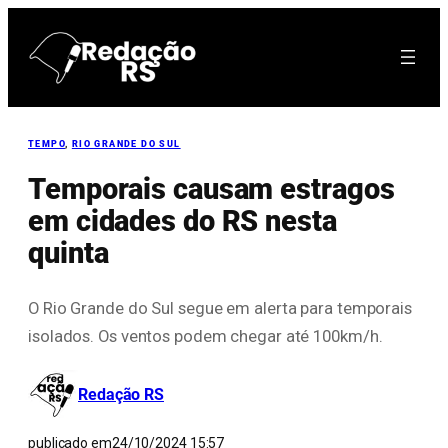
Pular
para
o
conteúdo
TEMPO
, 
RIO GRANDE DO SUL
Temporais causam estragos
em cidades do RS nesta
quinta
O Rio Grande do Sul segue em alerta para temporais
isolados. Os ventos podem chegar até 100km/h.
Redação RS
publicado em
24/10/2024 15:57