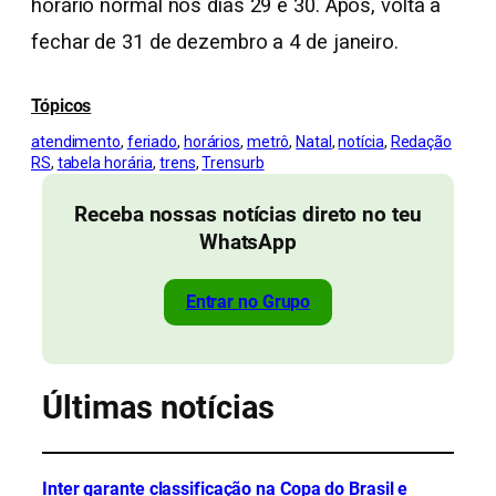
horário normal nos dias 29 e 30. Após, volta a
fechar de 31 de dezembro a 4 de janeiro.
Tópicos
atendimento
, 
feriado
, 
horários
, 
metrô
, 
Natal
, 
notícia
, 
Redação
RS
, 
tabela horária
, 
trens
, 
Trensurb
Receba nossas notícias direto no teu
WhatsApp
Entrar no Grupo
Últimas notícias
Inter garante classificação na Copa do Brasil e