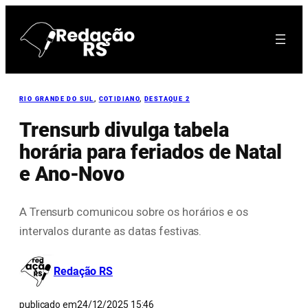
Pular
para
o
conteúdo
RIO GRANDE DO SUL
, 
COTIDIANO
, 
DESTAQUE 2
Trensurb divulga tabela
horária para feriados de Natal
e Ano-Novo
A Trensurb comunicou sobre os horários e os
intervalos durante as datas festivas.
Redação RS
publicado em
24/12/2025 15:46