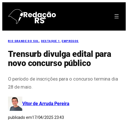
Pular
para
o
conteúdo
RIO GRANDE DO SUL
, 
DESTAQUE 1
, 
EMPREGOS
Trensurb divulga edital para
novo concurso público
O período de inscrições para o concurso termina dia
28 de maio.
Vitor de Arruda Pereira
publicado em
17/04/2025 23:43