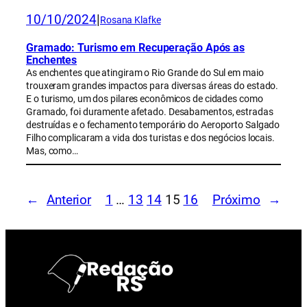
10/10/2024
|
Rosana Klafke
Gramado: Turismo em Recuperação Após as
Enchentes
As enchentes que atingiram o Rio Grande do Sul em maio
trouxeram grandes impactos para diversas áreas do estado.
E o turismo, um dos pilares econômicos de cidades como
Gramado, foi duramente afetado. Desabamentos, estradas
destruídas e o fechamento temporário do Aeroporto Salgado
Filho complicaram a vida dos turistas e dos negócios locais.
Mas, como…
←
Anterior
1
…
13
14
15
16
Próximo
→