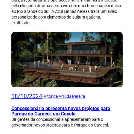
dias, a retomada das operações no terminal será marcada
pela chegada de uma aeronave com uma homenagem única
ao Rio Grande do Sul. A Azul Linhas Aéreas trará um avião
personalizado com elementos da cultura gaúcha,
exaltando…
18/10/2024
|
Vitor de Arruda Pereira
Concessionária apresenta novos projetos para
Parque do Caracol, em Canela
Dirigentes da concessionária apresentaram para o
governador novos projetos para o Parque do Caracol.