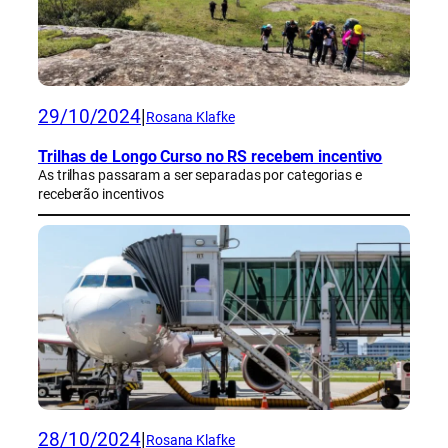
29/10/2024
|
Rosana Klafke
Trilhas de Longo Curso no RS recebem incentivo
As trilhas passaram a ser separadas por categorias e
receberão incentivos
28/10/2024
|
Rosana Klafke