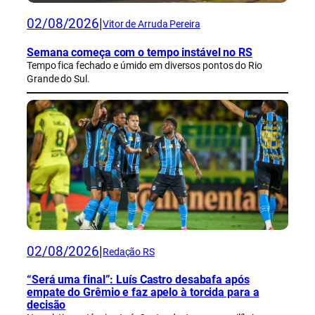
02/08/2026
|
Vitor de Arruda Pereira
Semana começa com o tempo instável no RS
Tempo fica fechado e úmido em diversos pontos do Rio
Grande do Sul.
02/08/2026
|
Redação RS
“Será uma final”: Luís Castro desabafa após
empate do Grêmio e faz apelo à torcida para a
decisão