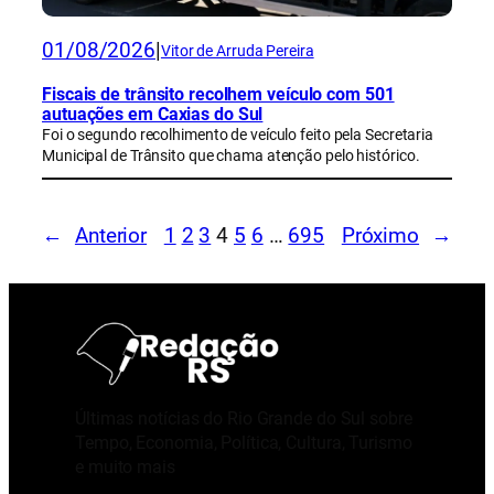
01/08/2026
|
Vitor de Arruda Pereira
Fiscais de trânsito recolhem veículo com 501
autuações em Caxias do Sul
Foi o segundo recolhimento de veículo feito pela Secretaria
Municipal de Trânsito que chama atenção pelo histórico.
←
Anterior
1
2
3
4
5
6
…
695
Próximo
→
Últimas notícias do Rio Grande do Sul sobre
Tempo, Economia, Política, Cultura, Turismo
e muito mais