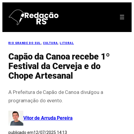
Pular
para
o
conteúdo
RIO GRANDE DO SUL
, 
CULTURA
, 
LITORAL
Capão da Canoa recebe 1º
Festival da Cerveja e do
Chope Artesanal
A Prefeitura de Capão de Canoa divulgou a
programação do evento.
Vitor de Arruda Pereira
publicado em
12/07/2025 14:13