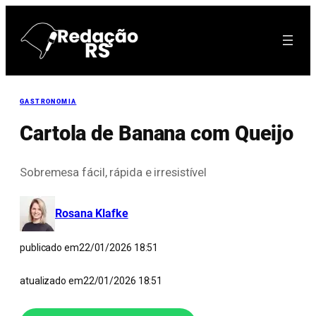
Pular
para
o
conteúdo
GASTRONOMIA
Cartola de Banana com Queijo
Sobremesa fácil, rápida e irresistível
Rosana Klafke
publicado em
22/01/2026 18:51
atualizado em
22/01/2026 18:51