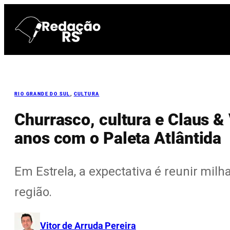
Pular
para
o
conteúdo
RIO GRANDE DO SUL
, 
CULTURA
Churrasco, cultura e Claus &
anos com o Paleta Atlântida
Em Estrela, a expectativa é reunir milh
região.
Vitor de Arruda Pereira