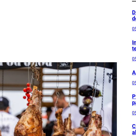
D
d
0
I
t
0
A
0
P
p
0
C
a