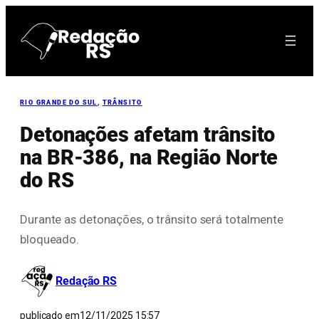
Pular
para
o
conteúdo
RIO GRANDE DO SUL
, 
TRÂNSITO
Detonações afetam trânsito
na BR-386, na Região Norte
do RS
Durante as detonações, o trânsito será totalmente
bloqueado.
Redação RS
publicado em
12/11/2025 15:57