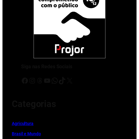
Siga nas Redes Sociais
Facebook
Instagram
Threads
Youtube
WhatsApp
TikTok
X
Categorias
Ag
r
icultura
Brasil e Mundo