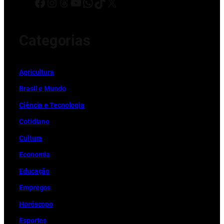
Facebook
Instagram
Threads
Youtube
WhatsApp
TikTok
X
Categorias
Ag
r
icultura
Brasil e Mundo
Ciência e Tecnologia
Cotidiano
Cultura
Economia
Educação
Empregos
Horóscopo
Esportes