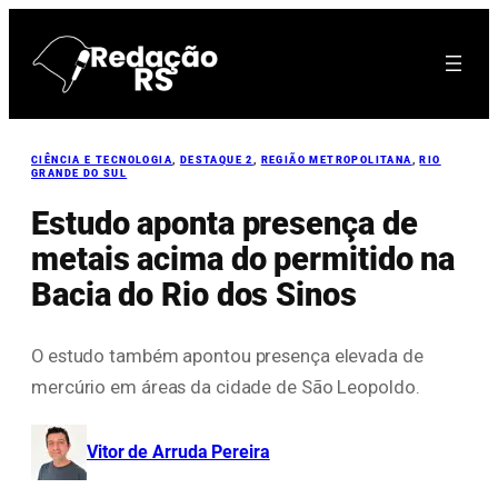
Pular
para
o
conteúdo
CIÊNCIA E TECNOLOGIA
, 
DESTAQUE 2
, 
REGIÃO METROPOLITANA
, 
RIO
GRANDE DO SUL
Estudo aponta presença de
metais acima do permitido na
Bacia do Rio dos Sinos
O estudo também apontou presença elevada de
mercúrio em áreas da cidade de São Leopoldo.
Vitor de Arruda Pereira