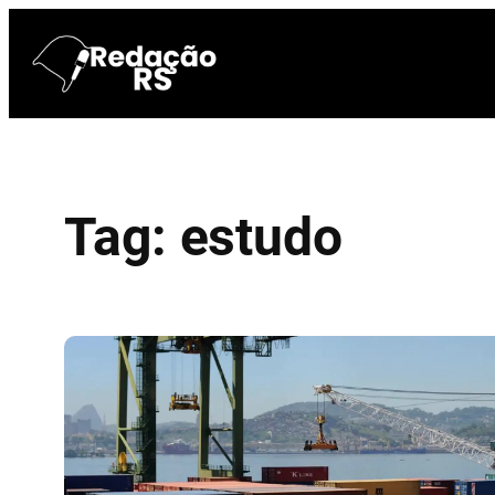
Pular
para
o
conteúdo
Tag:
estudo