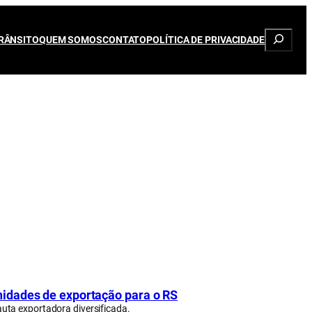
Pesqui
RÂNSITO
QUEM SOMOS
CONTATO
POLÍTICA DE PRIVACIDADE
idades de exportação para o RS
uta exportadora diversificada.