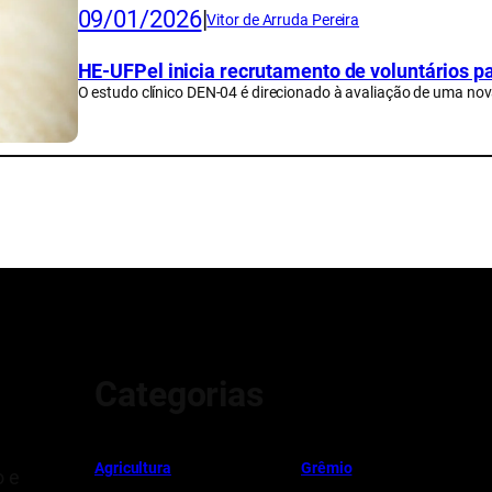
09/01/2026
|
Vitor de Arruda Pereira
HE-UFPel inicia recrutamento de voluntários pa
O estudo clínico DEN-04 é direcionado à avaliação de uma nov
Categorias
Ag
r
icultura
Grêmio
o e