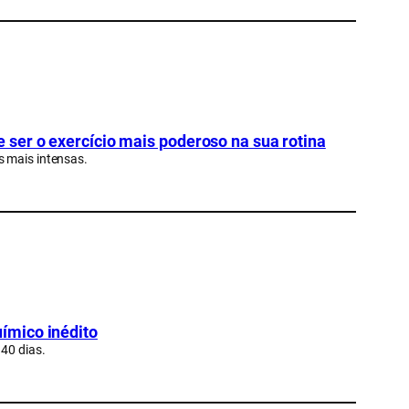
ser o exercício mais poderoso na sua rotina
s mais intensas.
ímico inédito
40 dias.