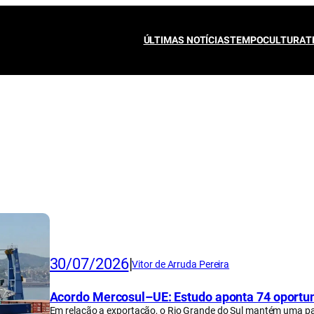
ÚLTIMAS NOTÍCIAS
TEMPO
CULTURA
T
30/07/2026
|
Vitor de Arruda Pereira
Acordo Mercosul–UE: Estudo aponta 74 oportun
Em relação a exportação, o Rio Grande do Sul mantém uma pa