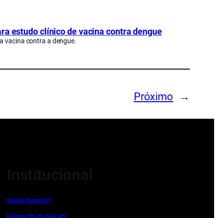
ra estudo clínico de vacina contra dengue
a vacina contra a dengue.
Próximo
→
Institucional
Quem Somos?
Equipe Redação RS