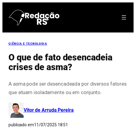
Pular
para
o
conteúdo
CIÊNCIA E TECNOLOGIA
O que de fato desencadeia
crises de asma?
A asma pode ser desencadeada por diversos fatores
que atuam isoladamente ou em conjunto.
Vitor de Arruda Pereira
publicado em
11/07/2025 18:51