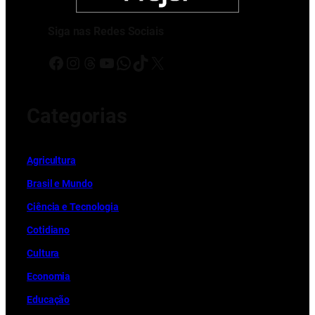
Siga nas Redes Sociais
Facebook
Instagram
Threads
Youtube
WhatsApp
TikTok
X
Categorias
Ag
r
icultura
Brasil e Mundo
Ciência e Tecnologia
Cotidiano
Cultura
Economia
Educação