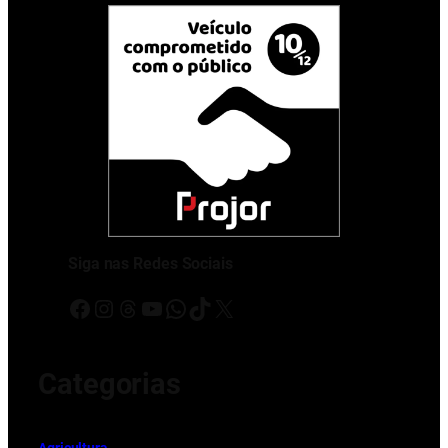
Siga nas Redes Sociais
Facebook
Instagram
Threads
Youtube
WhatsApp
TikTok
X
Categorias
Ag
r
icultura