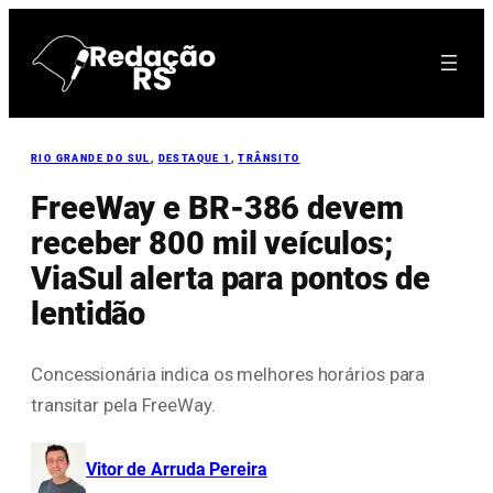
Pular
para
o
conteúdo
RIO GRANDE DO SUL
, 
DESTAQUE 1
, 
TRÂNSITO
FreeWay e BR-386 devem
receber 800 mil veículos;
ViaSul alerta para pontos de
lentidão
Concessionária indica os melhores horários para
transitar pela FreeWay.
Vitor de Arruda Pereira