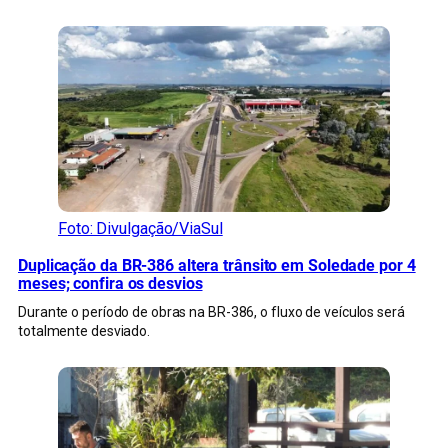
Foto: Divulgação/ViaSul
Duplicação da BR-386 altera trânsito em Soledade por 4
meses; confira os desvios
Durante o período de obras na BR-386, o fluxo de veículos será
totalmente desviado.