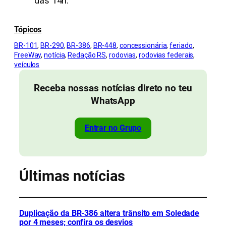
das 14h.
Tópicos
BR-101
, 
BR-290
, 
BR-386
, 
BR-448
, 
concessionária
, 
feriado
, 
FreeWay
, 
notícia
, 
Redação RS
, 
rodovias
, 
rodovias federais
, 
veículos
Receba nossas notícias direto no teu
WhatsApp
Entrar no Grupo
Últimas notícias
Duplicação da BR-386 altera trânsito em Soledade
por 4 meses; confira os desvios