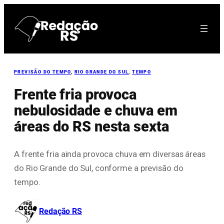
Pular
para
o
conteúdo
PREVISÃO DO TEMPO
, 
RIO GRANDE DO SUL
, 
TEMPO
Frente fria provoca
nebulosidade e chuva em
áreas do RS nesta sexta
A frente fria ainda provoca chuva em diversas áreas
do Rio Grande do Sul, conforme a previsão do
tempo.
Redação RS