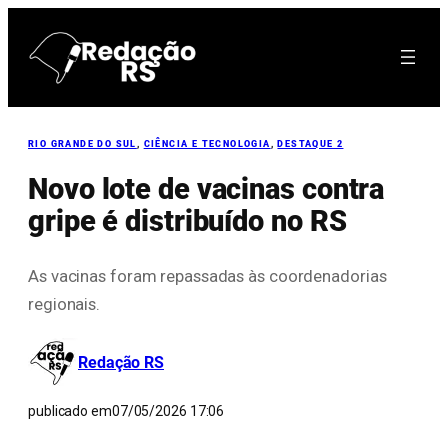
Pular
para
o
conteúdo
RIO GRANDE DO SUL
, 
CIÊNCIA E TECNOLOGIA
, 
DESTAQUE 2
Novo lote de vacinas contra
gripe é distribuído no RS
As vacinas foram repassadas às coordenadorias
regionais.
Redação RS
publicado em
07/05/2026 17:06