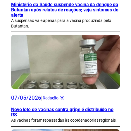
Ministério da Saúde suspende vacina da dengue do
Butantan após relatos de reações; veja sintomas de
alerta
A suspensão vale apenas para a vacina produzinda pelo
Butantan.
07/05/2026
|
Redação RS
Novo lote de vacinas contra gripe é distribuído no
RS
As vacinas foram repassadas às coordenadorias regionais.