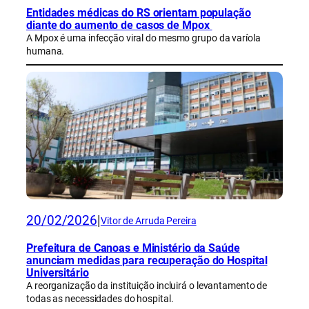
Entidades médicas do RS orientam população
diante do aumento de casos de Mpox
A Mpox é uma infecção viral do mesmo grupo da varíola
humana.
20/02/2026
|
Vitor de Arruda Pereira
Prefeitura de Canoas e Ministério da Saúde
anunciam medidas para recuperação do Hospital
Universitário
A reorganização da instituição incluirá o levantamento de
todas as necessidades do hospital.