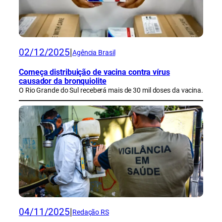
02/12/2025
|
Agência Brasil
Começa distribuição de vacina contra vírus
causador da bronquiolite
O Rio Grande do Sul receberá mais de 30 mil doses da vacina.
04/11/2025
|
Redação RS