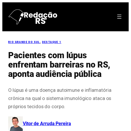
Pular
para
o
conteúdo
RIO GRANDE DO SUL
, 
DESTAQUE 1
Pacientes com lúpus
enfrentam barreiras no RS,
aponta audiência pública
O lúpus é uma doença autoimune e inflamatória
crônica na qual o sistema imunológico ataca os
próprios tecidos do corpo.
Vitor de Arruda Pereira