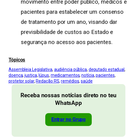
movimento entre poder público, médicos e
pacientes para estabelecer um consenso
de tratamento por um ano, visando dar
previsibilidade de custos ao Estado e
segurança no acesso aos pacientes.
Tópicos
Assembleia Legislativa
, 
audiência pública
, 
deputado estadual
, 
doença
, 
justiça
, 
lúpus
, 
medicamentos
, 
notícia
, 
pacientes
, 
protetor solar
, 
Redação RS
, 
remédios
, 
saúde
Receba nossas notícias direto no teu
WhatsApp
Entrar no Grupo