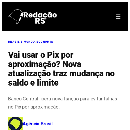
Pular
para
o
conteúdo
BRASIL E MUNDO
, 
ECONOMIA
Vai usar o Pix por
aproximação? Nova
atualização traz mudança no
saldo e limite
Banco Central libera nova função para evitar falhas
no Pix por aproximação.
Agência Brasil