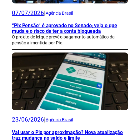
07/07/2026
|
Agência Brasil
“Pix Pensão” é aprovado no Senado; veja o que
muda e o risco de ter a conta bloqueada
O projeto de lei que prevê o pagamento automático da
pensão alimentícia por Pix.
23/06/2026
|
Agência Brasil
Vai usar o Pix por aproximação? Nova atualização
traz mudança no saldo e limite