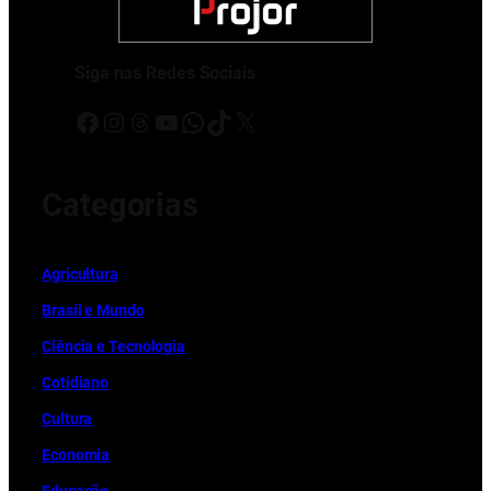
Siga nas Redes Sociais
Facebook
Instagram
Threads
Youtube
WhatsApp
TikTok
X
Categorias
Ag
r
icultura
Brasil e Mundo
Ciência e Tecnologia
Cotidiano
Cultura
Economia