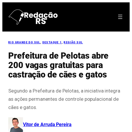
Pular
para
o
conteúdo
RIO GRANDE DO SUL
, 
DESTAQUE 1
, 
REGIÃO SUL
Prefeitura de Pelotas abre
200 vagas gratuitas para
castração de cães e gatos
Segundo a Prefeitura de Pelotas, a iniciativa integra
as ações permanentes de controle populacional de
cães e gatos.
Vitor de Arruda Pereira