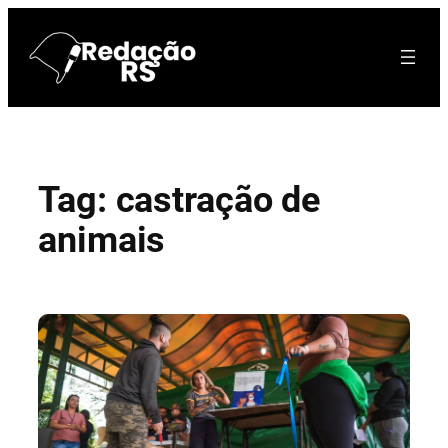
Pular
para
o
conteúdo
Tag:
castração de
animais