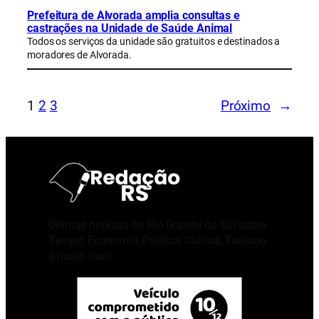
Prefeitura de Alvorada amplia consultas e
castrações na Unidade de Saúde Animal
Todos os serviços da unidade são gratuitos e destinados a
moradores de Alvorada.
1
2
3
Próximo
→
Últimas notícias do Rio Grande do Sul sobre
Tempo, Economia, Política, Cultura, Turismo
e muito mais