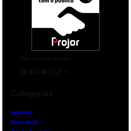
Siga nas Redes Sociais
Facebook
Instagram
Threads
Youtube
WhatsApp
TikTok
X
Categorias
Ag
r
icultura
Brasil e Mundo