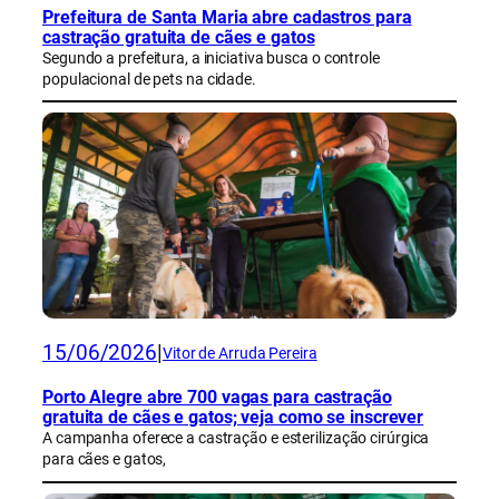
Prefeitura de Santa Maria abre cadastros para
castração gratuita de cães e gatos
Segundo a prefeitura, a iniciativa busca o controle
populacional de pets na cidade.
15/06/2026
|
Vitor de Arruda Pereira
Porto Alegre abre 700 vagas para castração
gratuita de cães e gatos; veja como se inscrever
A campanha oferece a castração e esterilização cirúrgica
para cães e gatos,